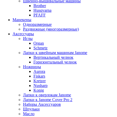
Швейно-вышивальные машины
Brother
Husqvarna
PFAFF
Манекены
Одноразмерные
Раздвижные (многоразмерные)
Аксессуары
Иглы
Organ
Schmetz
Лапки к швейным машинам Janome
Вертикальный челнок
Горизонтальный челнок
Ножницы
Aurora
Fiskars
Kretzer
Nusharp
Konig
Лапки к оверлокам Janome
Лапки к Janome Cover Pro 2
Наборы Аксессуаров
Шпульки
Масло