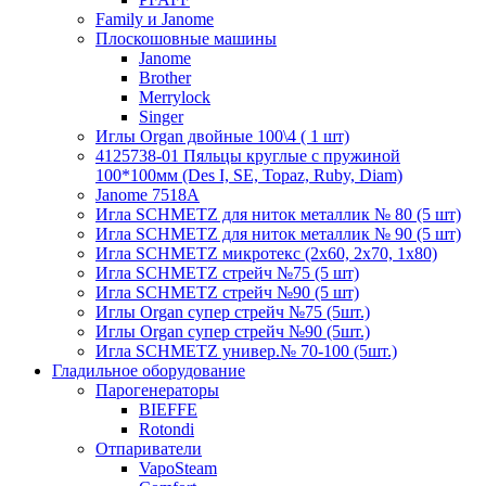
Family и Janome
Плоскошовные машины
Janome
Brother
Merrylock
Singer
Иглы Organ двойные 100\4 ( 1 шт)
4125738-01 Пяльцы круглые с пружиной
100*100мм (Des I, SE, Topaz, Ruby, Diam)
Janome 7518A
Игла SCHMETZ для ниток металлик № 80 (5 шт)
Игла SCHMETZ для ниток металлик № 90 (5 шт)
Игла SCHMETZ микротекс (2х60, 2х70, 1х80)
Игла SCHMETZ стрейч №75 (5 шт)
Игла SCHMETZ стрейч №90 (5 шт)
Иглы Organ супер стрейч №75 (5шт.)
Иглы Organ супер стрейч №90 (5шт.)
Игла SCHMETZ универ.№ 70-100 (5шт.)
Гладильное оборудование
Парогенераторы
BIEFFE
Rotondi
Отпариватели
VapoSteam