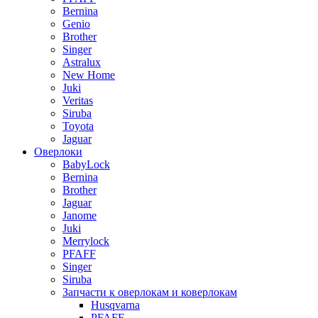
Bernina
Genio
Brother
Singer
Astralux
New Home
Juki
Veritas
Siruba
Toyota
Jaguar
Оверлоки
BabyLock
Bernina
Brother
Jaguar
Janome
Juki
Merrylock
PFAFF
Singer
Siruba
Запчасти к оверлокам и коверлокам
Husqvarna
PFAFF