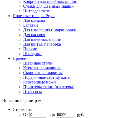
Коврики для швейных машин
Сумки для швейных машин
Нитевдеватели
Полезные товары Prym
Для одежды
Булавки
Для измерения и маркировки
Для раскроя
Для швейных машин
Для шитья, пэчворка
Прочие
Шкатулки
Прочее
Швейные столы
Кеттельные машины
Скорняжные машины
Подарочные сертификаты
Раскройные ножи
Принтеры ткани (плоттеры)
Пылесосы
Поиск по параметрам
Стоимость
От
До
руб.