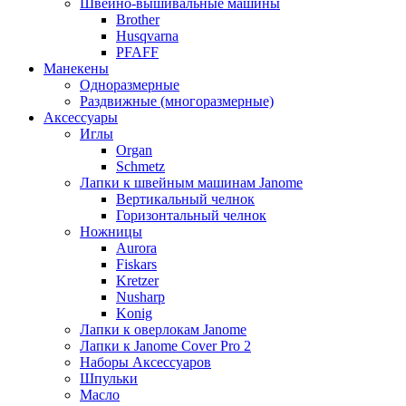
Швейно-вышивальные машины
Brother
Husqvarna
PFAFF
Манекены
Одноразмерные
Раздвижные (многоразмерные)
Аксессуары
Иглы
Organ
Schmetz
Лапки к швейным машинам Janome
Вертикальный челнок
Горизонтальный челнок
Ножницы
Aurora
Fiskars
Kretzer
Nusharp
Konig
Лапки к оверлокам Janome
Лапки к Janome Cover Pro 2
Наборы Аксессуаров
Шпульки
Масло