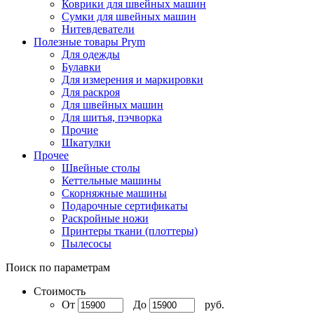
Коврики для швейных машин
Сумки для швейных машин
Нитевдеватели
Полезные товары Prym
Для одежды
Булавки
Для измерения и маркировки
Для раскроя
Для швейных машин
Для шитья, пэчворка
Прочие
Шкатулки
Прочее
Швейные столы
Кеттельные машины
Скорняжные машины
Подарочные сертификаты
Раскройные ножи
Принтеры ткани (плоттеры)
Пылесосы
Поиск по параметрам
Стоимость
От
До
руб.