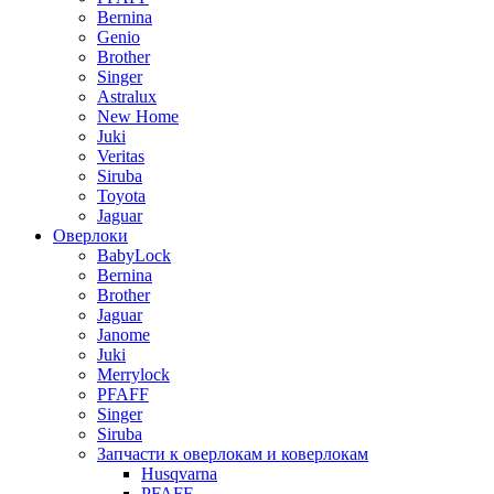
Bernina
Genio
Brother
Singer
Astralux
New Home
Juki
Veritas
Siruba
Toyota
Jaguar
Оверлоки
BabyLock
Bernina
Brother
Jaguar
Janome
Juki
Merrylock
PFAFF
Singer
Siruba
Запчасти к оверлокам и коверлокам
Husqvarna
PFAFF