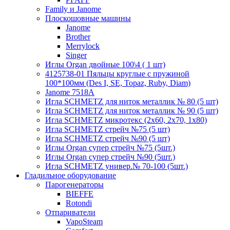
Family и Janome
Плоскошовные машины
Janome
Brother
Merrylock
Singer
Иглы Organ двойные 100\4 ( 1 шт)
4125738-01 Пяльцы круглые с пружиной
100*100мм (Des I, SE, Topaz, Ruby, Diam)
Janome 7518A
Игла SCHMETZ для ниток металлик № 80 (5 шт)
Игла SCHMETZ для ниток металлик № 90 (5 шт)
Игла SCHMETZ микротекс (2х60, 2х70, 1х80)
Игла SCHMETZ стрейч №75 (5 шт)
Игла SCHMETZ стрейч №90 (5 шт)
Иглы Organ супер стрейч №75 (5шт.)
Иглы Organ супер стрейч №90 (5шт.)
Игла SCHMETZ универ.№ 70-100 (5шт.)
Гладильное оборудование
Парогенераторы
BIEFFE
Rotondi
Отпариватели
VapoSteam