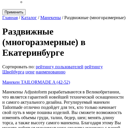
Применить
Главная
/
Каталог
/
Манекены
/
Раздвижные (многоразмерные)
Раздвижные
(многоразмерные) в
Екатеринбурге
Сортировать по:
рейтингу пользователей
рейтингу
Швейбурга
цене
наименованию
Манекен TAILORMADE A (42-52)
Манекены Adjustoform разрабатываются в Великобритании,
что является гарантией новейшей технической оснащенности
и самого актуального дизайна. Регулируемый манекен
Tailormade отлично подойдет для тех, кто только начинает
свой путь в мире пошива изделий. Вы сможете возможность
изменять объемы груди, талии, бедер, шеи; менять длину
торса, а также высоту самого манекена. Благодаря этому Вы
можете добиться максимального сходства манекена с вашей