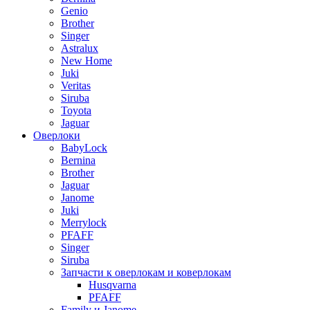
Genio
Brother
Singer
Astralux
New Home
Juki
Veritas
Siruba
Toyota
Jaguar
Оверлоки
BabyLock
Bernina
Brother
Jaguar
Janome
Juki
Merrylock
PFAFF
Singer
Siruba
Запчасти к оверлокам и коверлокам
Husqvarna
PFAFF
Family и Janome