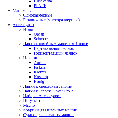
Husqvarna
PFAFF
Манекены
Одноразмерные
Раздвижные (многоразмерные)
Аксессуары
Иглы
Organ
Schmetz
Лапки к швейным машинам Janome
Вертикальный челнок
Горизонтальный челнок
Ножницы
Aurora
Fiskars
Kretzer
Nusharp
Konig
Лапки к оверлокам Janome
Лапки к Janome Cover Pro 2
Наборы Аксессуаров
Шпульки
Масло
Коврики для швейных машин
Сумки для швейных машин