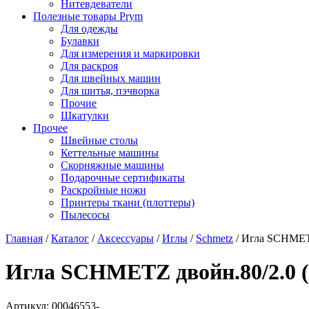
Нитевдеватели
Полезные товары Prym
Для одежды
Булавки
Для измерения и маркировки
Для раскроя
Для швейных машин
Для шитья, пэчворка
Прочие
Шкатулки
Прочее
Швейные столы
Кеттельные машины
Скорняжные машины
Подарочные сертификаты
Раскройные ножи
Принтеры ткани (плоттеры)
Пылесосы
Главная
/
Каталог
/
Аксессуары
/
Иглы
/
Schmetz
/
Игла SCHMETZ
Игла SCHMETZ двойн.80/2.0 (
Артикул: 00046553-