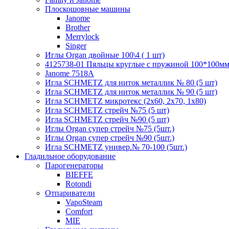
Плоскошовные машины
Janome
Brother
Merrylock
Singer
Иглы Organ двойные 100\4 ( 1 шт)
4125738-01 Пяльцы круглые с пружиной 100*100мм (
Janome 7518A
Игла SCHMETZ для ниток металлик № 80 (5 шт)
Игла SCHMETZ для ниток металлик № 90 (5 шт)
Игла SCHMETZ микротекс (2х60, 2х70, 1х80)
Игла SCHMETZ стрейч №75 (5 шт)
Игла SCHMETZ стрейч №90 (5 шт)
Иглы Organ супер стрейч №75 (5шт.)
Иглы Organ супер стрейч №90 (5шт.)
Игла SCHMETZ универ.№ 70-100 (5шт.)
Гладильное оборудование
Парогенераторы
BIEFFE
Rotondi
Отпариватели
VapoSteam
Comfort
MIE